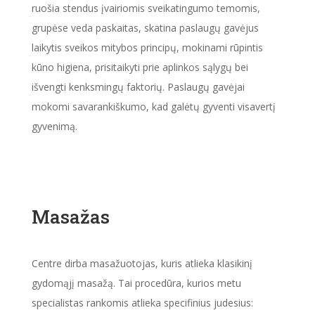
ruošia stendus įvairiomis sveikatingumo temomis,
grupėse veda paskaitas, skatina paslaugų gavėjus
laikytis sveikos mitybos principų, mokinami rūpintis
kūno higiena, prisitaikyti prie aplinkos sąlygų bei
išvengti kenksmingų faktorių. Paslaugų gavėjai
mokomi savarankiškumo, kad galėtų gyventi visavertį
gyvenimą.
Masažas
Centre dirba masažuotojas, kuris atlieka klasikinį
gydomąjį masažą. Tai procedūra, kurios metu
specialistas rankomis atlieka specifinius judesius: