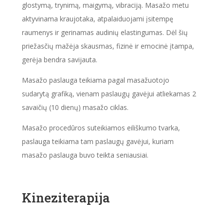
glostymą, trynimą, maigymą, vibraciją. Masažo metu
aktyvinama kraujotaka, atpalaiduojami įsitempę
raumenys ir gerinamas audinių elastingumas. Dėl šių
priežasčių mažėja skausmas, fizinė ir emocinė įtampa,
gerėja bendra savijauta.
Masažo paslauga teikiama pagal masažuotojo
sudarytą grafiką, vienam paslaugų gavėjui atliekamas 2
savaičių (10 dienų) masažo ciklas.
Masažo procedūros suteikiamos eiliškumo tvarka,
paslauga teikiama tam paslaugų gavėjui, kuriam
masažo paslauga buvo teikta seniausiai.
Kineziterapija