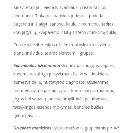
Kineziterapija – viena iš svarbiausių reabilitacijos
priemonių. Tinkamai parinkus judesius, padeda
pagerinti ir išlaikyti sąnarių, kaulų ir raumenų, širdies
kraujagyslių, kvėpavimo ir kitų sistemų funkcinę būklę.
Centre kineziterapijos užsiėmimai vyksta kiekvieną
dieną, individualiai arba skirstomi į grupes.
Individualūs užsiėmimai
skiriami paslaugų gavėjams,
kuriems reikalinga pasyvi mankšta arba itin didelis
dėmesys dėl jų nustatytos diagnozės. Užsiėmimo
metu gerinama pusiausvyra ir koordinacija, raumenų
jėgos bei sąnarių judesių amplitudės palaikymas,
taisyklingos eisenos mokymas, bendros būklės
gerinimas.
Grupinės mankštos
vyksta mažomis grupelėmis po 4-5