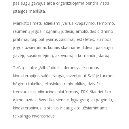
paslaugų gavėjus arba organizuojama bendra visos
įstaigos mankšta.
Mankštos metu atliekami įvairūs kvėpavimo, tempimo,
raumenų jėgos ir sąnarių judesių amplitudės didinimo
pratimai, taip pat įvairus žaidimai, estafetės, zumbos,
jogos užsiėmimai, kuriais skatiname didesnį paslaugų
gavėjų susidomėjimą, aktyvumą ir komandinį darbą.
Telšių centre „Viltis“ didelis dėmesys skiriamas
kineziterapijos salės įrangai, inventoriui. Salėje turime:
bėgimo takelius, elipsinius treniruoklius, dviračius
treniruoklius, vibracines platformas, TRX, šiaurietiško
ėjimo lazdas, švedišką sienelę, lygiagretę su pagrindu,
kineziterapinius laiptelius ir daug kito užsiėmimams
reikalingo inventoriaus.