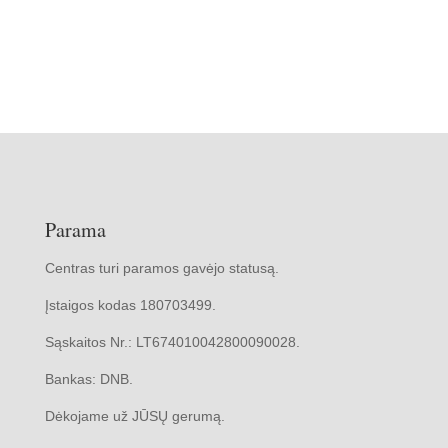
Parama
Centras turi paramos gavėjo statusą.
Įstaigos kodas 180703499.
Sąskaitos Nr.: LT674010042800090028.
Bankas: DNB.