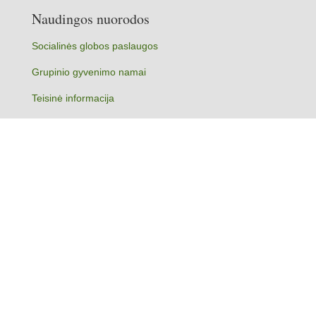
Dėkojame už JŪSŲ gerumą.
Naudingos nuorodos
Socialinės globos paslaugos
Grupinio gyvenimo namai
Teisinė informacija
Korupcijos prevencija
Asmens duomenų apsauga
Sekite mus