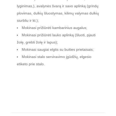
Kartu su darbuotoju eina į parduotuvę
apsipirkti;
Mokosi prižiūrėti drabužius (skalbimas,
lyginimas,), avalynės švarą ir savo aplinką (grindų
plovimas, dulkių šluostymas, kilimų valymas
dulkių siurbliu ir kt.);
Mokinasi prižiūrėti kambarinius augalus;
Mokinasi prižiūrėti lauko aplinką (šluoti, pjauti
žolę, grėbti žolę ir lapus);
Mokinasi saugiai elgtis su buities prietaisais;
Mokinasi stalo serviravimo įgūdžių, elgesio
etiketo prie stalo.